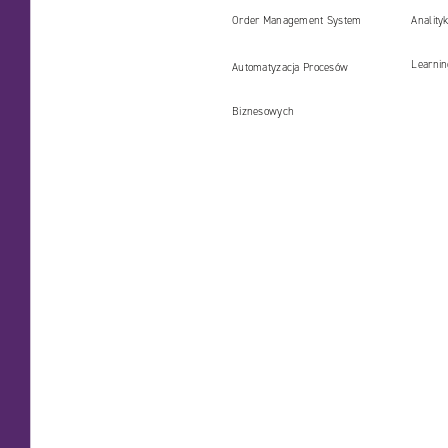
(PIM)
Order Management System
Anality
Learni
Automatyzacja Procesów
Biznesowych