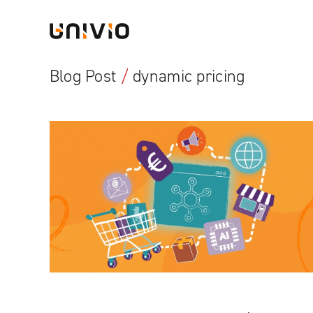
Skip
Univio
to
content
Blog Post
/
dynamic pricing