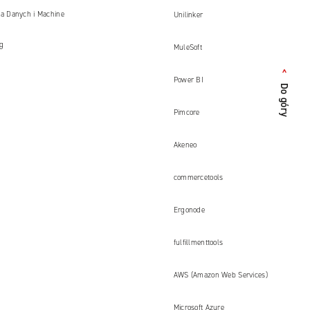
ka Danych i Machine
Unilinker
ng
MuleSoft
<
Do góry
Power BI
Pimcore
Akeneo
commercetools
Ergonode
fulfillmenttools
AWS (Amazon Web Services)
Microsoft Azure