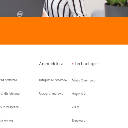
Architektura
Technologie
ted Software
Integracja Systemów
Adobe Commerce
pment
bot dla biznesu
Usługi chmurowe
Magento 2
s Intelligence
VTEX
gineering
Shopware