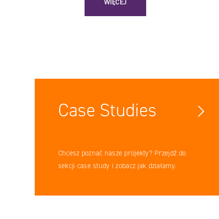
WIĘCEJ
Case Studies
Chcesz poznać nasze projekty? Przejdź do
sekcji case study i zobacz jak działamy.
Facebook