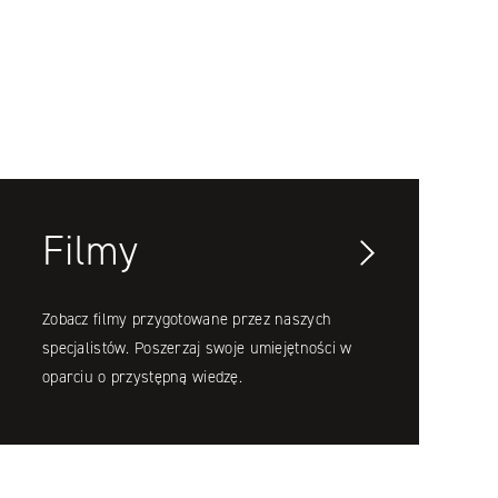
Filmy
Zobacz filmy przygotowane przez naszych
specjalistów. Poszerzaj swoje umiejętności w
oparciu o przystępną wiedzę.