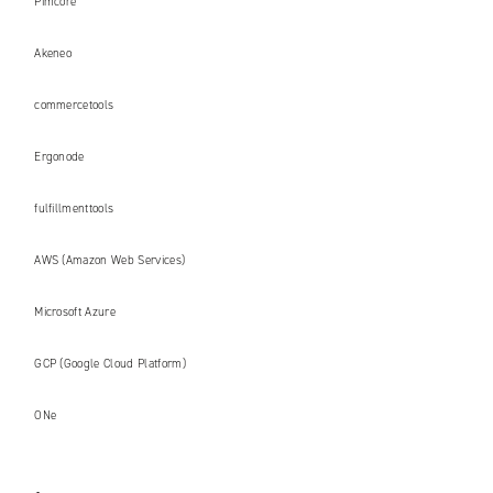
Pimcore
Akeneo
commercetools
Ergonode
fulfillmenttools
AWS (Amazon Web Services)
Microsoft Azure
GCP (Google Cloud Platform)
ONe