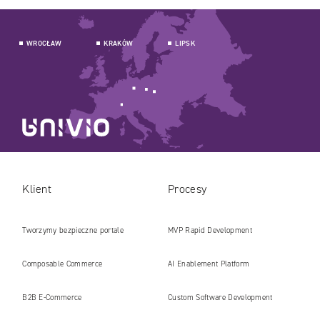
WROCŁAW
KRAKÓW
LIPSK
Klient
Procesy
Tworzymy bezpieczne portale
MVP Rapid Development
internetowe i platformy gotowe na erę
Composable Commerce
AI Enablement Platform
AI
B2B E‑Commerce
Custom Software Development