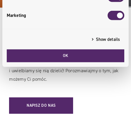
Marketing
Ekspercka wiedza
Show details
dla Twojego biznesu
OK
Jak widać, przez lata zdobyliśmy ogromną wiedzę -
i uwielbiamy się nią dzielić! Porozmawiajmy o tym, jak
możemy Ci pomóc.
NAPISZ DO NAS