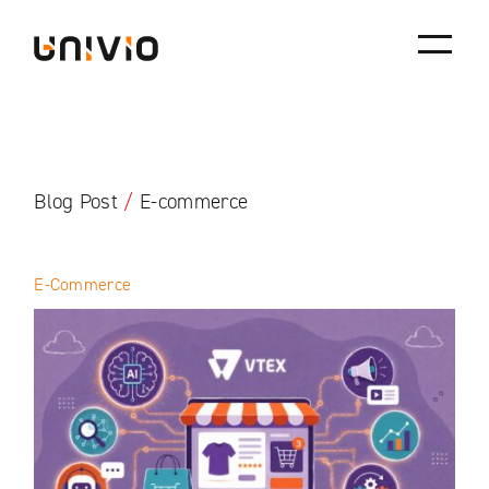
Skip
Univio
to
content
Blog Post
/
E-commerce
E-Commerce