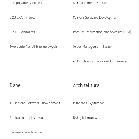
Composable Commerce
AI Enablement Platform
B2B E‑Commerce
Custom Software Development
B2C E‑Commerce
Product Information Management (PIM)
Tworzenie Portali Internetowych
Order Management System
Automatyzacja Procesów Biznesowych
Dane
Architektura
AI Boosted Software Development
Integracja Systemów
AI chatbot dla biznesu
Usługi chmurowe
Business Intelligence