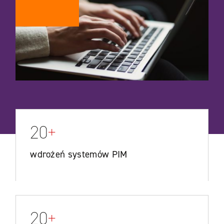
20
+
wdrożeń systemów PIM
20
+