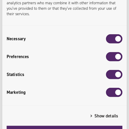
analytics partners who may combine it with other information that
Elastyczność w dostosowywaniu się do
you’ve provided to them or that they’ve collected from your use of
specyfiki branży – wdrażaliśmy systemy PIM w
their services.
takich branżach jak: produkcyjna, meblowa,
farmaceutyczna, modowa, biżuteryjna,
kosmetyczna i w wielu innych
Consent
Necessary
Selection
Preferences
Statistics
Jesteśmy dla naszych klientów partnerem a nie
Marketing
tylko dostawcą. Z wieloma Klientami mamy
długoletnie relacje. Przykłady: RTV Euro AGD
(>20 lat), Volkswagen (>19 lat), Leroy Merlin
Show details
(>17 lat), Benefit Systems (>11 lat) oraz
Nespresso i Wittchen (>10 lat).