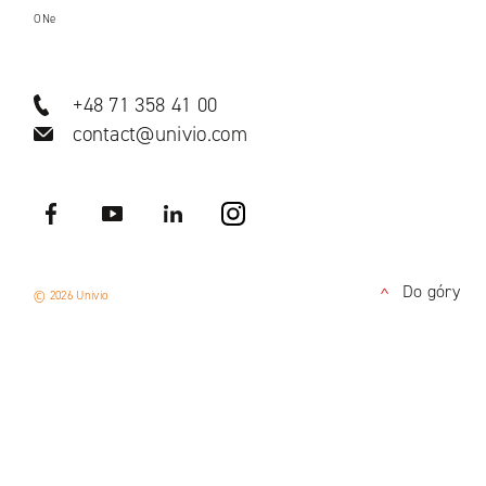
ONe
+48 71 358 41 00
contact@univio.com
Facebook
YouTube
LinkedIN
Instagram
Do góry
© 2026 Univio
<