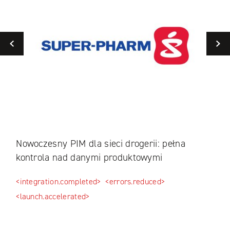
Previous
Nowoczesny PIM dla sieci drogerii: pełna
Mul
kontrola nad danymi produktowymi
mod
<integration.completed>
<errors.reduced>
<bra
<launch.accelerated>
<bus