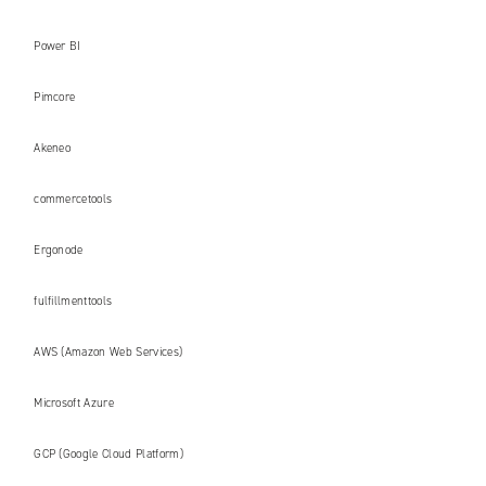
Power BI
Pimcore
Akeneo
commercetools
Ergonode
fulfillmenttools
AWS (Amazon Web Services)
Microsoft Azure
GCP (Google Cloud Platform)