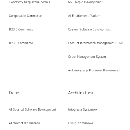
Tworzymy bezpieczne portale
MVP Rapid Development
internetowe i platformy gotowe na erę
Composable Commerce
AI Enablement Platform
AI
B2B E‑Commerce
Custom Software Development
B2C E‑Commerce
Product Information Management (PIM)
Order Management System
Automatyzacja Procesów Biznesowych
Dane
Architektura
AI Boosted Software Development
Integracja Systemów
AI chatbot dla biznesu
Usługi chmurowe