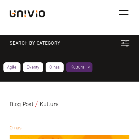
Skip
Univio
to
content
SEARCH BY CATEGORY
Agile
Eventy
O nas
Kultura
Blog Post
/
Kultura
O nas