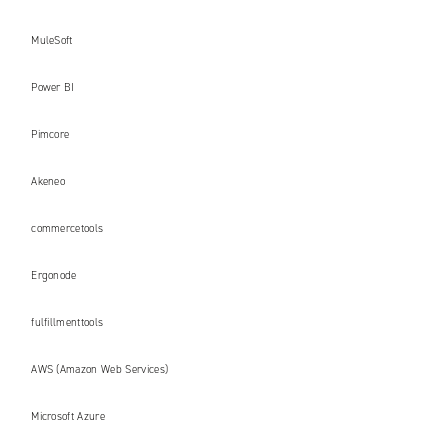
MuleSoft
Power BI
Pimcore
Akeneo
commercetools
Ergonode
fulfillmenttools
AWS (Amazon Web Services)
Microsoft Azure