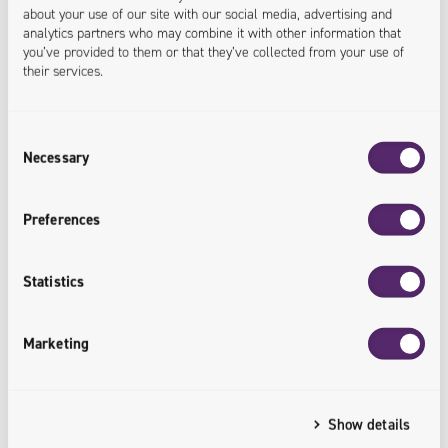
about your use of our site with our social media, advertising and
analytics partners who may combine it with other information that
you’ve provided to them or that they’ve collected from your use of
their services.
03.08.2018
Consent
Necessary
Współpraca zespołu a jakość pracy – z punktu
Selection
widzenia Testera
Preferences
O tym, jak ważna jest współpraca i
prawidłowy przepływ informacji w zespole, nie
Statistics
trzeba nikogo przekonywać. Komunikacja to jeden z
kluczowych czynników wpływających na jakość pracy, a
Marketing
ta z kolei mocno implikuje powodzenie lub porażkę w
projekcie. Z tego artykułu dowiesz się:...
Show details