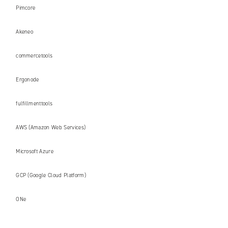
Pimcore
Akeneo
commercetools
Ergonode
fulfillmenttools
AWS (Amazon Web Services)
Microsoft Azure
GCP (Google Cloud Platform)
ONe