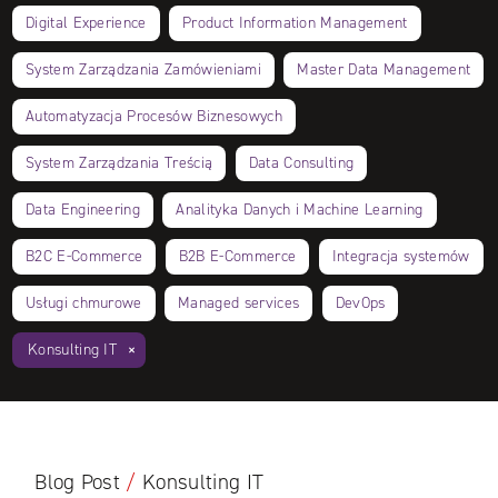
Digital Experience
Product Information Management
System Zarządzania Zamówieniami
Master Data Management
Automatyzacja Procesów Biznesowych
System Zarządzania Treścią
Data Consulting
Data Engineering
Analityka Danych i Machine Learning
B2C E‑Commerce
B2B E‑Commerce
Integracja systemów
Usługi chmurowe
Managed services
DevOps
Konsulting IT
Blog Post
/
Konsulting IT