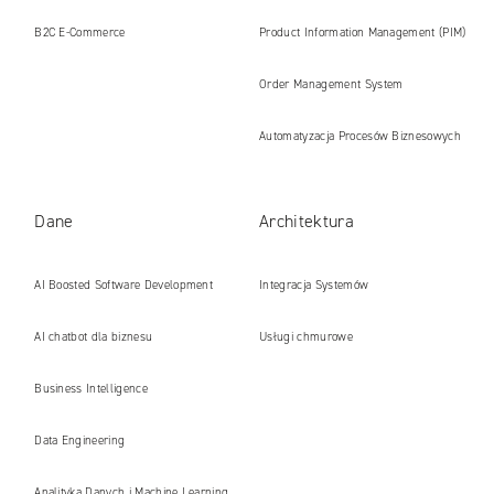
B2C E‑Commerce
Product Information Management (PIM)
Order Management System
Automatyzacja Procesów Biznesowych
Dane
Architektura
AI Boosted Software Development
Integracja Systemów
AI chatbot dla biznesu
Usługi chmurowe
Business Intelligence
Data Engineering
Analityka Danych i Machine Learning