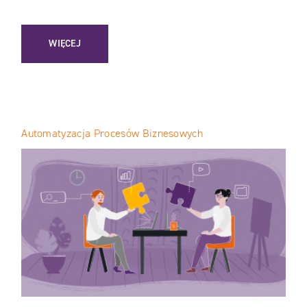
: TRENDY E-COMMERCE W 2023 / PODSUMOWANIE
WIĘCEJ
Automatyzacja Procesów Biznesowych