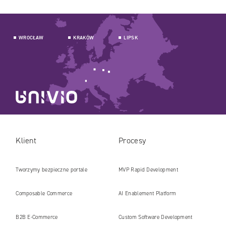
WROCŁAW
KRAKÓW
LIPSK
Klient
Procesy
Tworzymy bezpieczne portale
MVP Rapid Development
internetowe i platformy gotowe na erę
Composable Commerce
AI Enablement Platform
AI
B2B E‑Commerce
Custom Software Development