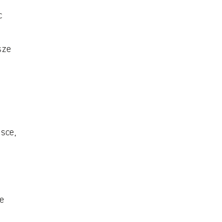
c
sze
jsce,
ze