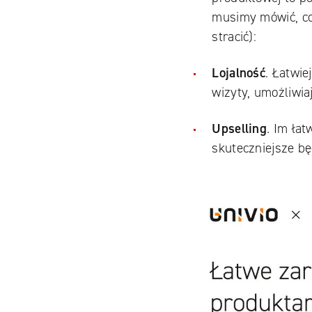
musimy mówić, co
stracić):
Lojalność
. Łatwi
wizyty, umożliwia
Facebook
Upselling
. Im ła
YouTube
skuteczniejsze bę
LinkedIN
Instagram