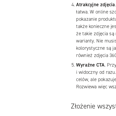
Atrakcyjne zdjęcia
łatwa. W online sz
pokazanie produkt
także konieczne je
że takie zdjęcia s
warianty. Nie musi
kolorystyczne są j
również zdjęcia 360
Wyraźne CTA
. Prz
i widoczny od razu.
celów, ale pokazuje
Rozwiewa więc wsze
Złożenie wszys