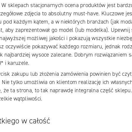
. W sklepach stacjonarnych ocena produktów jest bardz
czegółowe zdjęcia to absolutny must-have. Kluczowe jes
u pod każdym kątem, a w niektórych branżach (jak mod
st, aby zaprezentował go model (lub modelka). Upewnij 
ą najwyższej możliwej jakości i pokazują wszystkie niezb
sz oczywiście pokazywać każdego rozmiaru, jednak rodz
ak najbardziej wysoce zalecane. Dobrym rozwiązaniem s
* i karuzele.
ycisk zakupu lub złożenia zamówienia powinien być czy
 Nie tylko umożliwia on klientom realizację ich własnyc
, że ta strona, to tak naprawdę integralna część sklepu
lkie wątpliwości.
tkiego w całość