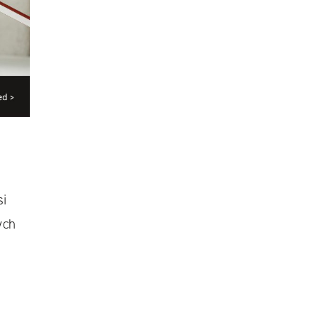
si
ych