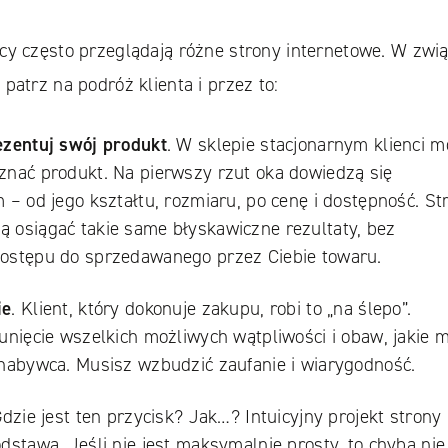
cy często przeglądają różne strony internetowe. W zwi
patrz na podróż klienta i przez to:
ezentuj swój produkt
. W sklepie stacjonarnym klienci 
znać produkt. Na pierwszy rzut oka dowiedzą się
 – od jego kształtu, rozmiaru, po cenę i dostępność. St
 osiągać takie same błyskawiczne rezultaty, bez
ostępu do sprzedawanego przez Ciebie towaru.
ie
. Klient, który dokonuje zakupu, robi to „na ślepo”.
unięcie wszelkich możliwych wątpliwości i obaw, jakie 
 nabywca. Musisz wzbudzić zaufanie i wiarygodność.
Gdzie jest ten przycisk? Jak…? Intuicyjny projekt strony
dstawa. Jeśli nie jest maksymalnie prosty, to chyba nie