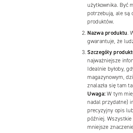
użytkownika. Być 
potrzebują, ale są
produktów.
Nazwa produktu
. 
gwarantuje, że ludz
Szczegóły produktu
najważniejsze info
Idealnie byłoby, g
magazynowym, dzię
znalazła się tam ta
Uwaga:
W tym miejs
nadal przydatne) in
precyzyjny opis lu
później. Wszystkie
mniejsze znaczenie