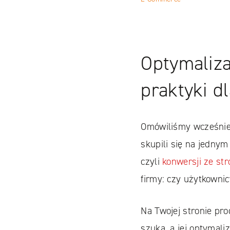
Optymaliz
praktyki d
Omówiliśmy wcześnie
skupili się na jednym
czyli
konwersji ze st
firmy: czy użytkownic
Na Twojej stronie pr
szuka, a jej optymali