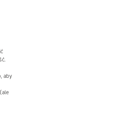
ić
ść.
, aby
(ale