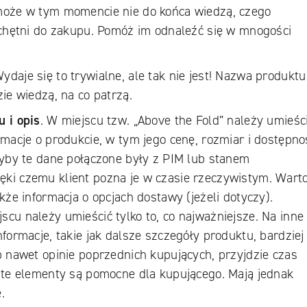
może w tym momencie nie do końca wiedzą, czego
 chętni do zakupu. Pomóż im odnaleźć się w mnogości
Wydaje się to trywialne, ale tak nie jest! Nazwa produktu
ie wiedzą, na co patrzą.
 i opis
. W miejscu tzw. „Above the Fold” należy umieśc
rmacje o produkcie, w tym jego cenę, rozmiar i dostępno
dyby te dane połączone były z PIM lub stanem
ki czemu klient pozna je w czasie rzeczywistym. Warto
kże informacja o opcjach dostawy (jeżeli dotyczy).
cu należy umieścić tylko to, co najważniejsze. Na inne 
formacje, takie jak dalsze szczegóły produktu, bardziej
b nawet opinie poprzednich kupujących, przyjdzie czas
 te elementy są pomocne dla kupującego. Mają jednak
.