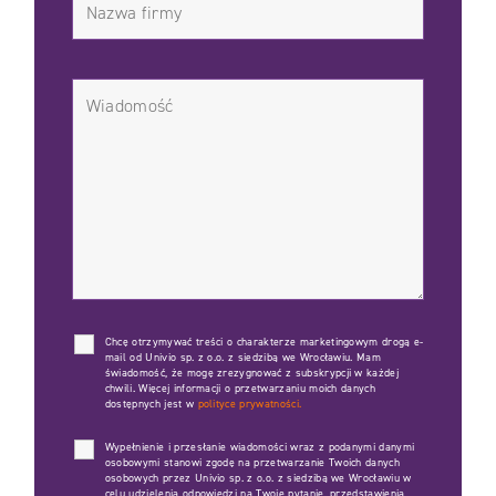
Chcę otrzymywać treści o charakterze marketingowym drogą e-
mail od Univio sp. z o.o. z siedzibą we Wrocławiu. Mam
świadomość, że mogę zrezygnować z subskrypcji w każdej
chwili. Więcej informacji o przetwarzaniu moich danych
dostępnych jest w
polityce prywatności.
Wypełnienie i przesłanie wiadomości wraz z podanymi danymi
osobowymi stanowi zgodę na przetwarzanie Twoich danych
osobowych przez Univio sp. z o.o. z siedzibą we Wrocławiu w
celu udzielenia odpowiedzi na Twoje pytanie, przedstawienia