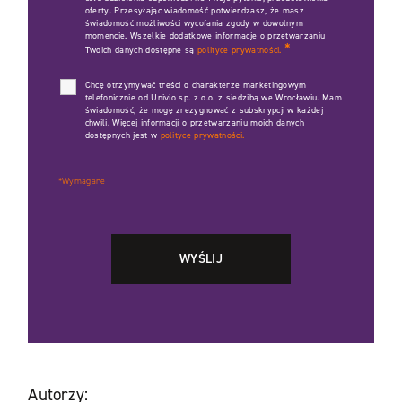
oferty. Przesyłając wiadomość potwierdzasz, że masz
świadomość możliwości wycofania zgody w dowolnym
momencie. Wszelkie dodatkowe informacje o przetwarzaniu
*
Twoich danych dostępne są
polityce prywatności.
Chcę otrzymywać treści o charakterze marketingowym
telefonicznie od Univio sp. z o.o. z siedzibą we Wrocławiu. Mam
świadomość, że mogę zrezygnować z subskrypcji w każdej
chwili. Więcej informacji o przetwarzaniu moich danych
dostępnych jest w
polityce prywatności.
*Wymagane
Autorzy: