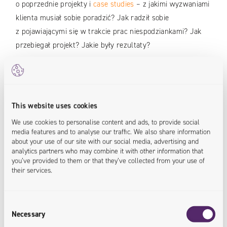
o poprzednie projekty i
case studies
– z jakimi wyzwaniami
klienta musiał sobie poradzić? Jak radził sobie
z pojawiającymi się w trakcie prac niespodziankami? Jak
przebiegał projekt? Jakie były rezultaty?
Szukaj technologicznych agnostyków
Sprawdź, czy potencjalny partner nie jest skrzywiony w
This website uses cookies
kierunku tylko jednej
technologii
, którą próbuje sprzedać
We use cookies to personalise content and ads, to provide social
wszystkim, niezależnie od tego, czy pasuje do danej
media features and to analyse our traffic. We also share information
sytuacji czy nie. Na etapie procesu decyzyjnego kluczowe
about your use of our site with our social media, advertising and
analytics partners who may combine it with other information that
jest poznanie różnych opcji, ich plusów, minusów oraz
you’ve provided to them or that they’ve collected from your use of
możliwości wdrożenia w Twojej firmie.
their services.
Regularność spotkań i określenie ram
Consent
projektu
Necessary
Selection