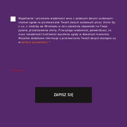
Wypełnienie i przesłanie wiadomości wraz z podanymi danymi osobowymi
stanowi zgodę na przetwarzanie Twoich danych osobowych przez Univio Sp.
z o.o. z siedzibą we Wrocławiu w celu udzielenia odpowiedzi na Twoje
pytanie, przedstawienia oferty. Przesyłając wiadomość, potwierdzasz, że
masz świadomość możliwości wycofania zgody w dowolnym momencie.
Wszelkie dodatkowe informacje o przetwarzaniu Twoich danych dostępne są
w
polityce prywatności.
*
*Wymagane