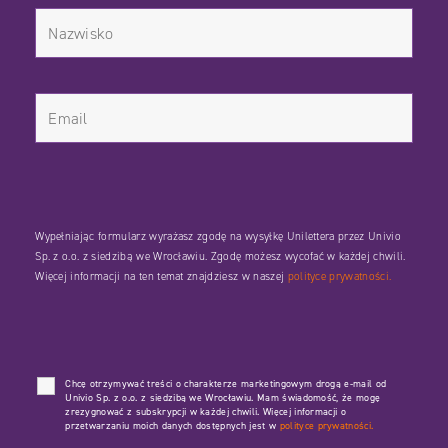
Wypełniając formularz wyrażasz zgodę na wysyłkę Unilettera przez Univio
Sp. z o.o. z siedzibą we Wrocławiu. Zgodę możesz wycofać w każdej chwili.
Więcej informacji na ten temat znajdziesz w naszej
polityce prywatności.
Chcę otrzymywać treści o charakterze marketingowym drogą e-mail od
Univio Sp. z o.o. z siedzibą we Wrocławiu. Mam świadomość, że mogę
zrezygnować z subskrypcji w każdej chwili. Więcej informacji o
przetwarzaniu moich danych dostępnych jest w
polityce prywatności.