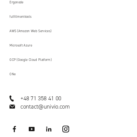
Ergonode
fulfillmenttools
AWS (Amazon Web Services)
Microsoft Azure
GCP (Google Cloud Platform)
ONe
+48 71 358 41 00
contact@univio.com
Facebook
YouTube
LinkedIN
Instagram