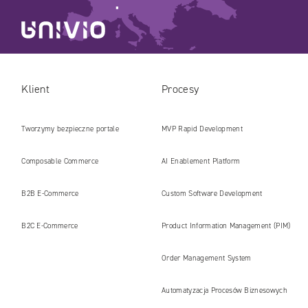
Klient
Procesy
Tworzymy bezpieczne portale
MVP Rapid Development
internetowe i platformy gotowe na erę
Composable Commerce
AI Enablement Platform
AI
B2B E‑Commerce
Custom Software Development
B2C E‑Commerce
Product Information Management (PIM)
Order Management System
Automatyzacja Procesów Biznesowych