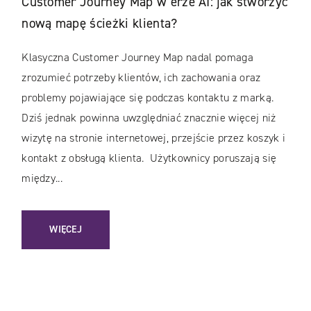
Customer Journey Map w erze AI: jak stworzyć
nową mapę ścieżki klienta?
Klasyczna Customer Journey Map nadal pomaga
zrozumieć potrzeby klientów, ich zachowania oraz
problemy pojawiające się podczas kontaktu z marką.
Dziś jednak powinna uwzględniać znacznie więcej niż
wizytę na stronie internetowej, przejście przez koszyk i
kontakt z obsługą klienta. Użytkownicy poruszają się
między...
: CUSTOMER JOURNEY MAP W ERZE AI: JAK STWORZYĆ NO
WIĘCEJ