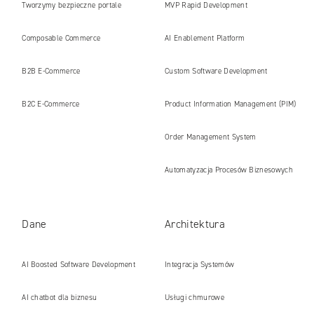
Tworzymy bezpieczne portale
MVP Rapid Development
internetowe i platformy gotowe na erę
Composable Commerce
AI Enablement Platform
AI
B2B E‑Commerce
Custom Software Development
B2C E‑Commerce
Product Information Management (PIM)
Order Management System
Automatyzacja Procesów Biznesowych
Dane
Architektura
AI Boosted Software Development
Integracja Systemów
AI chatbot dla biznesu
Usługi chmurowe