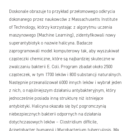
Doskonale obrazuje to przykład przełomowego odkrycia
dokonanego przez naukowców z Massachusetts Institute
of Technology, którzy korzystając z algorytmu uczenia
maszynowego (Machine Learning), zidentyfikowali nowy
superantybiotyk o nazwie halicyna. Badacze
zaprogramowali model komputerowy tak, aby wyszukiwał
cząsteczki chemiczne, które są najbardziej skuteczne w
zwalczaniu bakterii E. Coli. Program zbadał około 2500
cząsteczek, w tym 1700 leków i 800 substancji naturalnych.
Następnie przeanalizował 6000 innych leków i wybrał jeden
z nich, o najsilniejszym działaniu antybakteryjnym, który
jednocześnie posiada inną strukturę niż istniejące
antybiotyki. Halicyna okazała się być pogromczynią
niebezpiecznych bakterii odpornych na działania
dotychczasowych leków – Clostridium difficile,
Acinetobacter bumannii i Mycobacterium tuberculosis. Ma