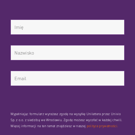
Wypełniając formularz wyrażasz zgodę na wysyłkę Unilettera przez Univio
Sp. z o.o. z siedzibą we Wrocławiu. Zgodę możesz wycofać w każdej chwili.
Więcej informacji na ten temat znajdziesz w naszej
polityce prywatności.