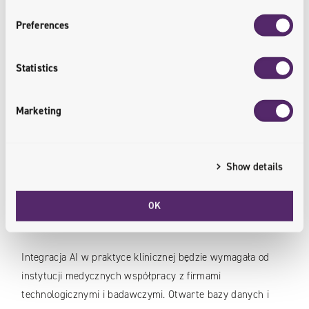
Preferences
Statistics
Podsumowanie
Marketing
Sztuczna inteligencja przynosi rewolucyjne zmiany w
odkrywaniu nowych leków oraz w repurposing istniejących
substancji farmakologicznych, a dalszy jej rozwój może
Show details
znacząco poprawić jakość życia pacjentów na całym
świecie. Wzrośnie zdolność do analizy danych
genetycznych i biomarkerów, co otworzy nowe możliwości
OK
w obszarze personalizacji terapii.
Integracja AI w praktyce klinicznej będzie wymagała od
instytucji medycznych współpracy z firmami
technologicznymi i badawczymi. Otwarte bazy danych i