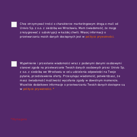
Chcę otrzymywać treści o charakterze marketingowym drogą e-mail od
Univio Sp. z o.o. z siedzibą we Wrocławiu. Mam świadomość, że mogę
zrezygnować z subskrypcji w każdej chwili. Więcej informacji o
przetwarzaniu moich danych dostępnych jest w
polityce prywatności.
Wypełnienie i przesłanie wiadomości wraz z podanymi danymi osobowymi
stanowi zgodę na przetwarzanie Twoich danych osobowych przez Univio Sp.
z o.o. z siedzibą we Wrocławiu w celu udzielenia odpowiedzi na Twoje
pytanie, przedstawienia oferty. Przesyłając wiadomość, potwierdzasz, że
masz świadomość możliwości wycofania zgody w dowolnym momencie.
Wszelkie dodatkowe informacje o przetwarzaniu Twoich danych dostępne są
w
polityce prywatności.
*
*Wymagane