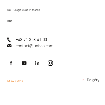
GCP (Google Cloud Platform)
ONe
+48 71 358 41 00
contact@univio.com
Facebook
YouTube
LinkedIN
Instagram
Do góry
© 2026 Univio
<