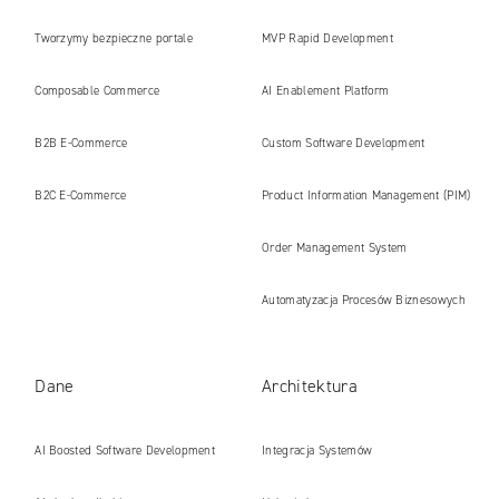
Tworzymy bezpieczne portale
MVP Rapid Development
internetowe i platformy gotowe na erę
Composable Commerce
AI Enablement Platform
AI
B2B E‑Commerce
Custom Software Development
B2C E‑Commerce
Product Information Management (PIM)
Order Management System
Automatyzacja Procesów Biznesowych
Dane
Architektura
AI Boosted Software Development
Integracja Systemów