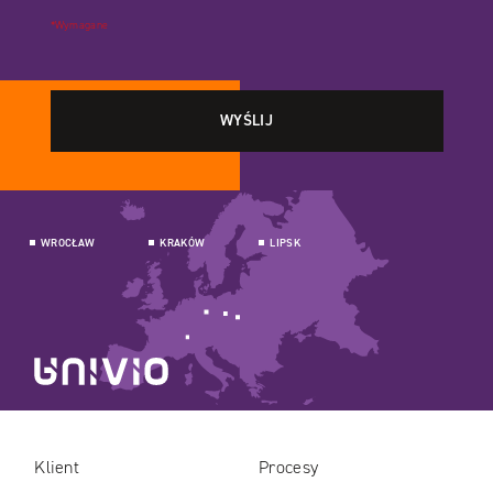
*Wymagane
WROCŁAW
KRAKÓW
LIPSK
Klient
Procesy