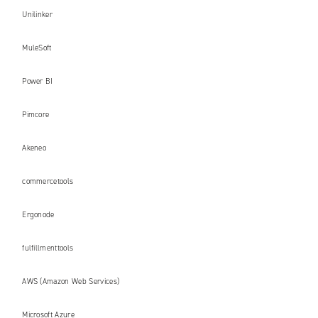
Unilinker
MuleSoft
Power BI
Pimcore
Akeneo
commercetools
Ergonode
fulfillmenttools
AWS (Amazon Web Services)
Microsoft Azure