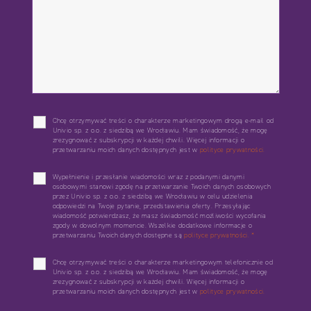
Chcę otrzymywać treści o charakterze marketingowym drogą e-mail od
Univio sp. z o.o. z siedzibą we Wrocławiu. Mam świadomość, że mogę
zrezygnować z subskrypcji w każdej chwili. Więcej informacji o
przetwarzaniu moich danych dostępnych jest w
polityce prywatności.
Wypełnienie i przesłanie wiadomości wraz z podanymi danymi
osobowymi stanowi zgodę na przetwarzanie Twoich danych osobowych
przez Univio sp. z o.o. z siedzibą we Wrocławiu w celu udzielenia
odpowiedzi na Twoje pytanie, przedstawienia oferty. Przesyłając
wiadomość potwierdzasz, że masz świadomość możliwości wycofania
zgody w dowolnym momencie. Wszelkie dodatkowe informacje o
przetwarzaniu Twoich danych dostępne są
polityce prywatności.
*
Chcę otrzymywać treści o charakterze marketingowym telefonicznie od
Univio sp. z o.o. z siedzibą we Wrocławiu. Mam świadomość, że mogę
zrezygnować z subskrypcji w każdej chwili. Więcej informacji o
przetwarzaniu moich danych dostępnych jest w
polityce prywatności.